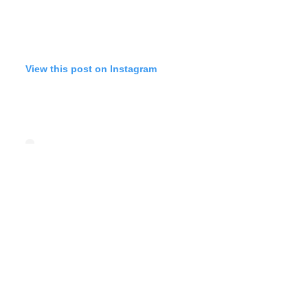
View this post on Instagram
A post shared by C’est ma fournée ! (@cestmafournee)