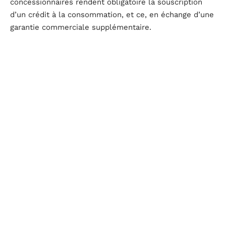
concessionnaires rendent obligatoire la souscription
d’un crédit à la consommation, et ce, en échange d’une
garantie commerciale supplémentaire.
Les sanctions prises par la DGCCRF réprimer les
irrégularités constatées
Après le constat de toutes ces fraudes, les autorités
ne sont pas restées sans rien faire. Des sanctions ont
été prises par la DGCCRF pour réprimer les
irrégularités constatées. Il s’agit notamment de
1.600
avertissements
qui ont été dressés,
1.550 injonctions
,
ainsi que
320 procès-verbaux pénaux
et
170 procès-
verbaux d’amendes administratives
.
Les avertissements sont émis afin de prévenir les
concessionnaires malhonnêtes. Des mesures plus
avancées telles que les injonctions, les PV pénaux, les