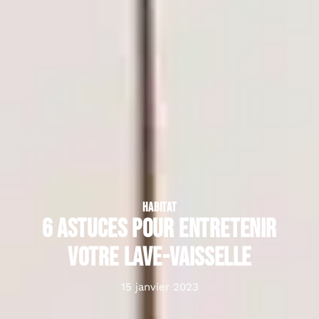
HABITAT
6 astuces pour entretenir
votre lave-vaisselle
15 janvier 2023