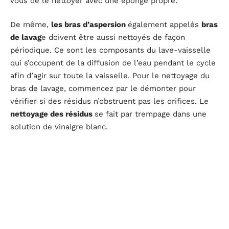
vous de le nettoyer avec une éponge propre.
De même,
les bras d’aspersion
également appelés
bras
de lavag
e doivent être aussi nettoyés de façon
périodique. Ce sont les composants du lave-vaisselle
qui s’occupent de la diffusion de l’eau pendant le cycle
afin d’agir sur toute la vaisselle. Pour le nettoyage du
bras de lavage, commencez par le démonter pour
vérifier si des résidus n’obstruent pas les orifices. Le
nettoyage des résidus
se fait par trempage dans une
solution de vinaigre blanc.
L’entretien au détartrant et au dégraissant
Les graisses et les tartres ne sont pas absents dans
les lave-vaisselles. On convient d’
effectuer un
détartrage et un dégraissage périodiques de votre
appareil pour optimiser sa performance
. Tous les trois
mois, utilisez un produit spécial ou des produits