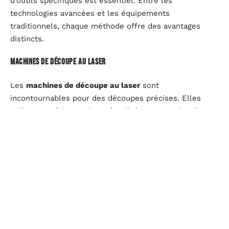
d’outils spécifiques est essentiel. Entre les
technologies avancées et les équipements
traditionnels, chaque méthode offre des avantages
distincts.
Machines de découpe au laser
Les
machines de découpe au laser
sont
incontournables pour des découpes précises. Elles
utilisent un faisceau laser focalisé pour trancher l’acier
avec une exactitude millimétrique. Ces machines sont
particulièrement adaptées aux aciers de faible à
moyenne épaisseur et permettent de réaliser des
formes complexes avec une finition nette.
Découpeuses au plasma
Les
découpeuses au plasma
emploient un jet de
plasma ionisé pour découper l’acier. Elles sont idéales