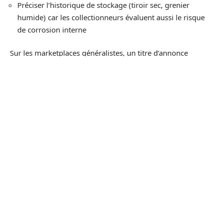
Préciser l’historique de stockage (tiroir sec, grenier
humide) car les collectionneurs évaluent aussi le risque
de corrosion interne
Sur les marketplaces généralistes, un titre d’annonce
contenant la référence exacte du modèle Nokia et le mot
« vintage » ou « collector » améliore la visibilité auprès des
acheteurs ciblés.
Rachat professionnel pour usages de
niche : un canal méconnu
Au-delà de la collection pure, une demande
professionnelle pour les vieux Nokia s’est développée
depuis 2024. Des entreprises achètent ces téléphones pour
des
usages de niche
: accessoires de tournage (cinéma,
séries d’époque), props pour le théâtre, objets de
décoration pour commerces rétro, ou encore supports de