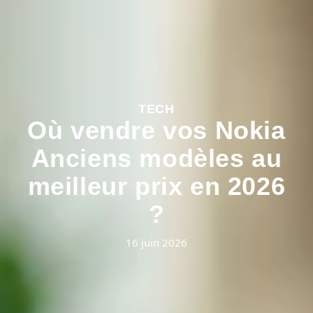
TECH
Où vendre vos Nokia
Anciens modèles au
meilleur prix en 2026
?
16 juin 2026