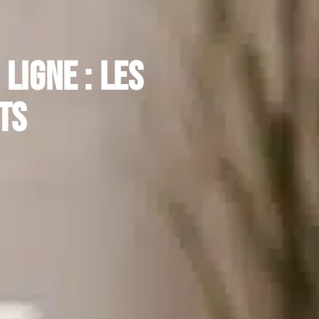
ligne : Les
ts