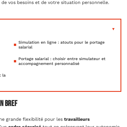
e vos besoins et de votre situation personnelle.
Simulation en ligne : atouts pour le portage
salarial
Portage salarial : choisir entre simulateur et
accompagnement personnalisé
 la
en bref
ne grande flexibilité pour les
travailleurs
d’un
cadre sécurisé
tout en préservant leur autonomie