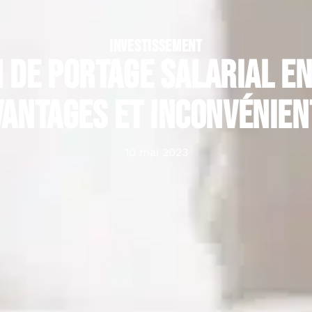
INVESTISSEMENT
 de portage salarial en 
vantages et inconvénien
10 mai 2023