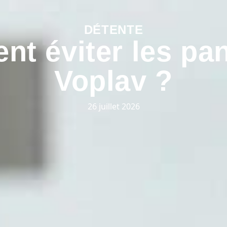
DÉTENTE
t éviter les pa
Voplav ?
26 juillet 2026