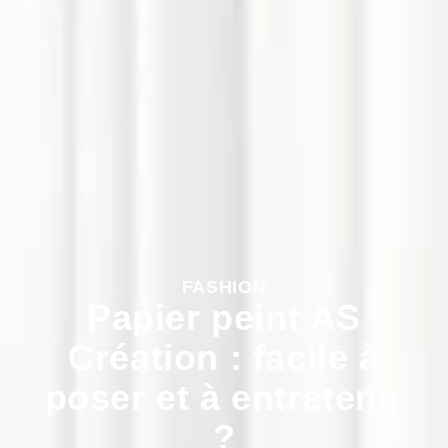
FASHION
Papier peint AS
Création : facile à
poser et à entretenir
?