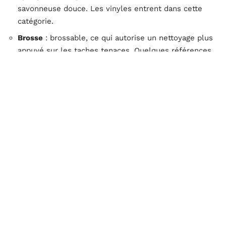
savonneuse douce. Les vinyles entrent dans cette
catégorie.
Brosse
: brossable, ce qui autorise un nettoyage plus
appuyé sur les taches tenaces. Quelques références
vinyles haut de gamme bénéficient de ce
classement.
Sur un intissé non enduit, limitez l’entretien à un
dépoussiérage au chiffon microfibre sec ou à
l’aspirateur (embout brosse douce, puissance réduite).
Toute humidité prolongée risque de décoller les fibres
de surface.
Taches localisées sur vinyle
Pour une tache grasse, appliquez un peu de liquide
vaisselle dilué sur un chiffon, frottez sans appuyer,
puis rincez à l’eau claire.
Ne laissez jamais d’eau