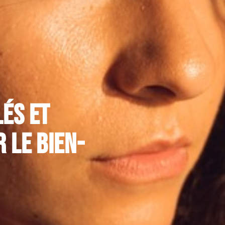
és et
 le bien-