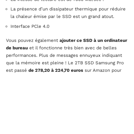
La présence d’un dissipateur thermique pour réduire
la chaleur émise par le SSD est un grand atout.
Interface PCle 4.0
Vous pouvez également
ajouter ce SSD à un ordinateur
de bureau
et il fonctionne très bien avec de belles
performances. Plus de messages ennuyeux indiquant
que la mémoire est pleine ! Le 2TB SSD Samsung Pro
est passé
de 278,20 à 224,70 euros
sur Amazon pour
les soldes.
Victus HP 15L pour gamers équipé de RTX 3060
Si vous êtes à la recherche d’un nouveau tour PC, le
HP 15L Gaming TG02-0187nf
est exactement ce qu’il
vous faut. Il est équipé d’un
processeur Intel Core i5-
12400F
et d’une carte graphique Nvidia GeFore RTX