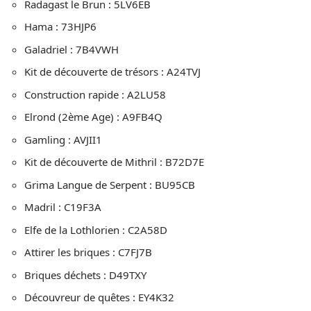
Radagast le Brun : 5LV6EB
Hama : 73HJP6
Galadriel : 7B4VWH
Kit de découverte de trésors : A24TVJ
Construction rapide : A2LU58
Elrond (2ème Age) : A9FB4Q
Gamling : AVJII1
Kit de découverte de Mithril : B72D7E
Grima Langue de Serpent : BU95CB
Madril : C19F3A
Elfe de la Lothlorien : C2A58D
Attirer les briques : C7FJ7B
Briques déchets : D49TXY
Découvreur de quêtes : EY4K32