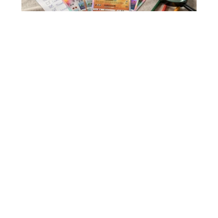
Cartes Pokémon Dracaufeu Ex : check-list
imprimable pour suivre votre collection
Suivre une collection de cartes Pokémon Dracaufeu ex sans
outil dédié, c'est accepter de perdre le
…
7 août 2026
HABITAT