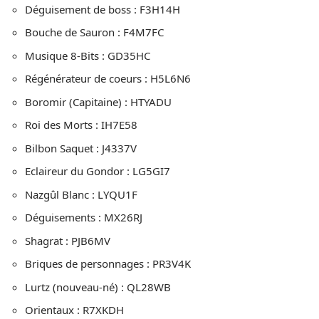
Déguisement de boss : F3H14H
Bouche de Sauron : F4M7FC
Musique 8-Bits : GD35HC
Régénérateur de coeurs : H5L6N6
Boromir (Capitaine) : HTYADU
Roi des Morts : IH7E58
Bilbon Saquet : J4337V
Eclaireur du Gondor : LG5GI7
Nazgûl Blanc : LYQU1F
Déguisements : MX26RJ
Shagrat : PJB6MV
Briques de personnages : PR3V4K
Lurtz (nouveau-né) : QL28WB
Orientaux : R7XKDH