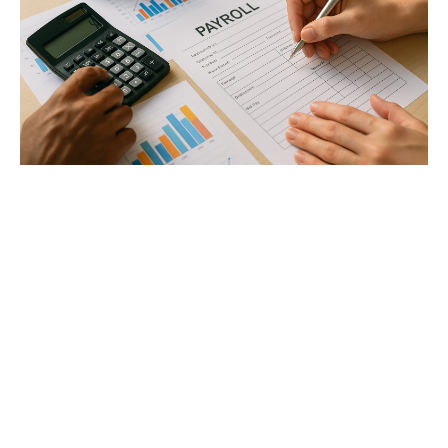
Outils et astuces pour simplifier la paie et éviter les
erreurs courantes
Le logiciel de paie est aujourd’hui l’allié incontournable
du gestionnaire. Il automatise le calcul des salaires,
produit les bulletins et prépare les déclarations
sociales. Cette automatisation limite les risques
d’erreurs, souvent causées par une saisie manuelle ou
une gestion trop dispersée des variables mensuelles.