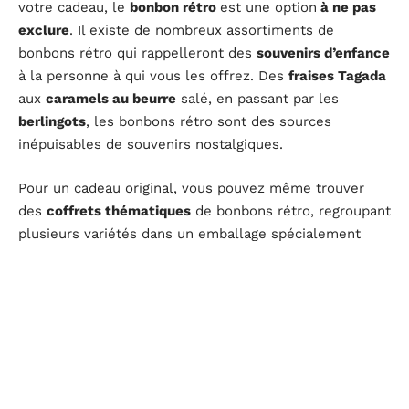
votre cadeau, le
bonbon rétro
est une option
à ne pas
exclure
. Il existe de nombreux assortiments de
bonbons rétro qui rappelleront des
souvenirs d’enfance
à la personne à qui vous les offrez. Des
fraises Tagada
aux
caramels au beurre
salé, en passant par les
berlingots
, les bonbons rétro sont des sources
inépuisables de souvenirs nostalgiques.
Pour un cadeau original, vous pouvez même trouver
des
coffrets thématiques
de bonbons rétro, regroupant
plusieurs variétés dans un emballage spécialement
conçu pour un
effet nostalgique
. Si vous voulez
surprendre le destinataire, cette option est aussi très
intéressante.
Les dragées : une tradition festive
Comme vous le savez sans doute, les
dragées
sont une