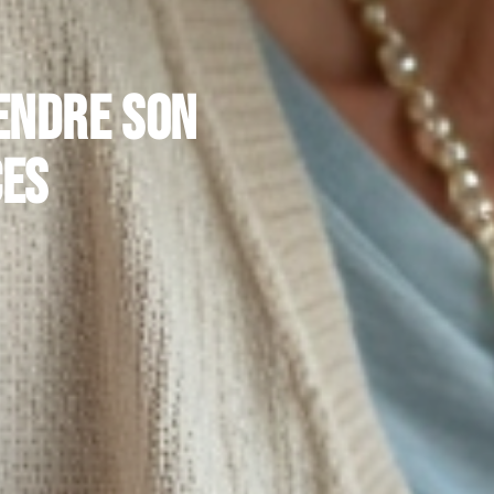
endre son
ces