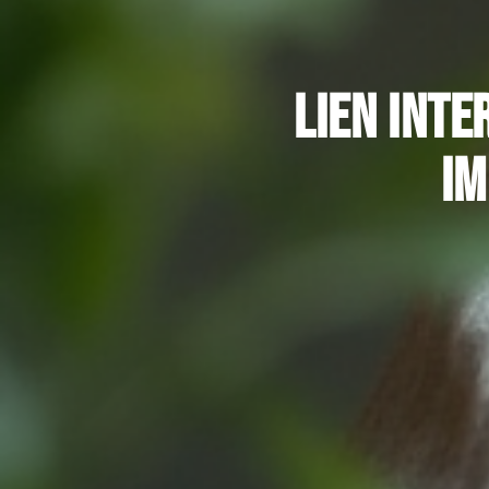
Lien int
im