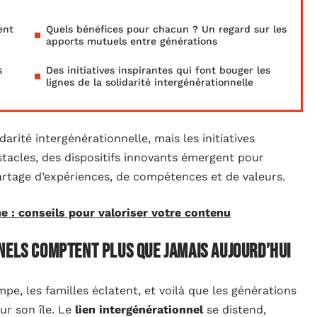
ent
Quels bénéfices pour chacun ? Un regard sur les
apports mutuels entre générations
s
Des initiatives inspirantes qui font bouger les
lignes de la solidarité intergénérationnelle
arité intergénérationnelle, mais les initiatives
stacles, des dispositifs innovants émergent pour
partage d’expériences, de compétences et de valeurs.
e : conseils pour valoriser votre contenu
nels comptent plus que jamais aujourd’hui
pe, les familles éclatent, et voilà que les générations
ur son île. Le
lien intergénérationnel
se distend,