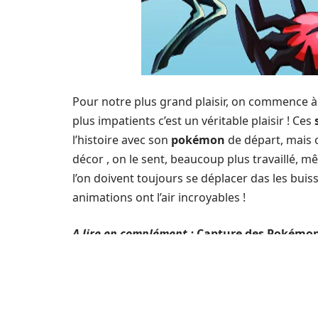
Pour notre plus grand plaisir, on commence à 
plus impatients c’est un véritable plaisir ! Ces
l’histoire avec son
pokémon
de départ, mais 
décor , on le sent, beaucoup plus travaillé, m
l’on doivent toujours se déplacer das les bui
animations ont l’air incroyables !
A lire en complément :
Capture des Pokémon
Une chose est sûre , cette
soluce Pokémon X
Je vous laisse avec la
solution Pokémon X et 