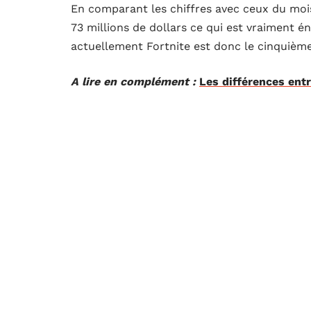
En comparant les chiffres avec ceux du mois
73 millions de dollars ce qui est vraiment 
actuellement Fortnite est donc le cinquièm
A lire en complément :
Les différences ent
Sur ce niveau, il a même réussi à devancer Wo
ventes, mais mieux encore, il attire énormé
console, Fortnite est officiellement le jeu l
S’il fait un carton sur console, il n’en est 
mois d’avril, il a enregistré 15 millions de
70 millions de dollars. Ce chiffre va certai
n’existe pas encore de Fortnite version Andr
De nouveaux sacs à dos dans Fortni