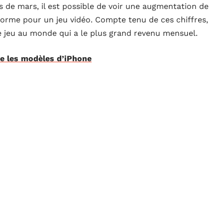
 de mars, il est possible de voir une augmentation de
énorme pour un jeu vidéo. Compte tenu de ces chiffres,
e jeu au monde qui a le plus grand revenu mensuel.
re les modèles d’iPhone
rd of Warcraft. Certes, ce jeu a fait de très jolies
ment de fans sur Xboxe One et sur Playstation 4. Sur
e plus lucratif du moment.
pas moins sur mobiles. Depuis que Fortnite est sortie au
 téléchargements ce qui a généré une somme colossale de
nement encore augmenter étant donné que jusqu’ici, il
oid.
te