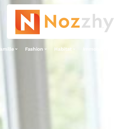
amille
Fashion
Habitat
Immobilier
Inv