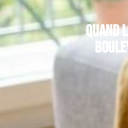
Quand l
boule