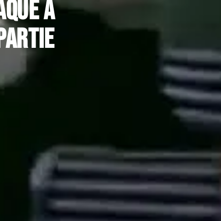
aque à
partie