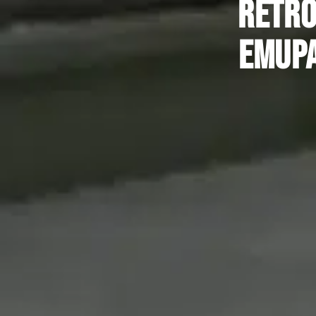
Rétro
Emupa