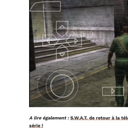
A lire également :
S.W.A.T. de retour à la té
série !